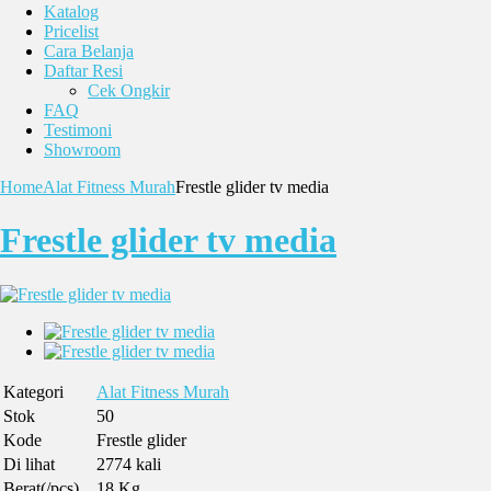
Katalog
Pricelist
Cara Belanja
Daftar Resi
Cek Ongkir
FAQ
Testimoni
Showroom
Home
Alat Fitness Murah
Frestle glider tv media
Frestle glider tv media
Kategori
Alat Fitness Murah
Stok
50
Kode
Frestle glider
Di lihat
2774 kali
Berat(/pcs)
18 Kg