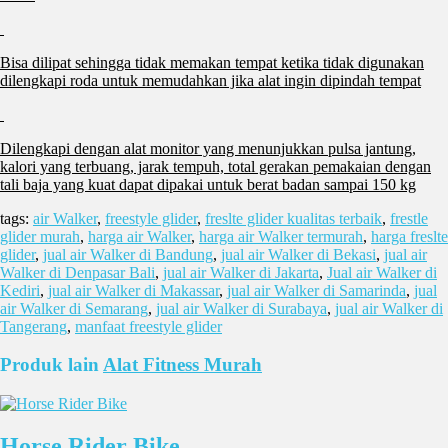
Bisa dilipat sehingga tidak memakan tempat ketika tidak digunakan
dilengkapi roda untuk memudahkan jika alat ingin dipindah tempat
Dilengkapi dengan alat monitor yang menunjukkan pulsa jantung,
kalori yang terbuang, jarak tempuh, total gerakan pemakaian dengan
tali baja yang kuat dapat dipakai untuk berat badan sampai 150 kg
tags:
air Walker
,
freestyle glider
,
freslte glider kualitas terbaik
,
frestle
glider murah
,
harga air Walker
,
harga air Walker termurah
,
harga freslte
glider
,
jual air Walker di Bandung
,
jual air Walker di Bekasi
,
jual air
Walker di Denpasar Bali
,
jual air Walker di Jakarta
,
Jual air Walker di
Kediri
,
jual air Walker di Makassar
,
jual air Walker di Samarinda
,
jual
air Walker di Semarang
,
jual air Walker di Surabaya
,
jual air Walker di
Tangerang
,
manfaat freestyle glider
Produk lain
Alat Fitness Murah
Horse Rider Bike