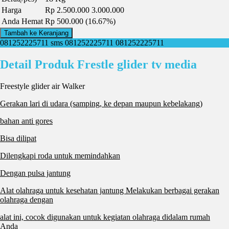
Harga
Rp 2.500.000
3.000.000
Anda Hemat
Rp 500.000 (16.67%)
Tambah ke Keranjang
081252225711
sms 081252225711
081252225711
Detail Produk Frestle glider tv media
Freestyle glider air Walker
Gerakan lari di udara (samping, ke depan maupun kebelakang)
bahan anti gores
Bisa dilipat
Dilengkapi roda untuk memindahkan
Dengan pulsa jantung
Alat olahraga untuk kesehatan jantung Melakukan berbagai gerakan
olahraga dengan
alat ini, cocok digunakan untuk kegiatan olahraga didalam rumah
Anda