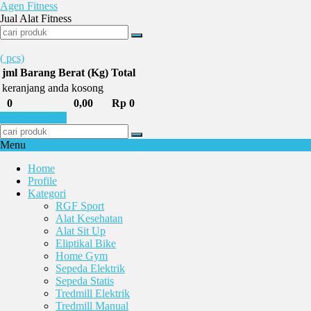
Agen Fitness
Jual Alat Fitness
(
pcs)
jml
Barang
Berat (Kg)
Total
keranjang anda kosong
0
0,00
Rp 0
Selesai Belanja
Menu
Home
Profile
Kategori
RGF Sport
Alat Kesehatan
Alat Sit Up
Eliptikal Bike
Home Gym
Sepeda Elektrik
Sepeda Statis
Tredmill Elektrik
Tredmill Manual