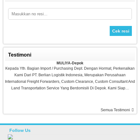
Cek resi
Testimoni
Sepeda Platinum
MULIYA-Depok
Rp 1.980.000
2.700.000
Kepada Yth. Bagian Import / Purchasing Dept. Dengan Hormat, Perkenalkan
Kami Dari PT. Berlian Logistik Indonesia, Merupakan Perusahaan
International Freight Forwarders, Custom Clearance, Custom Consultant And
Land Transportation Service Yang Berdomisili Di Depok. Kami Siap…
Semua Testimoni
Ramadhani-Makassar
Barang Bagus Pelayanan Memuaskan, Recommended Seller Thanks Agen
Fitness
Follow Us