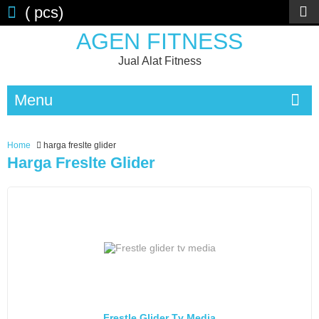
(
pcs)
AGEN FITNESS
Jual Alat Fitness
Menu
Home
harga freslte glider
Harga Freslte Glider
Frestle Glider Tv Media