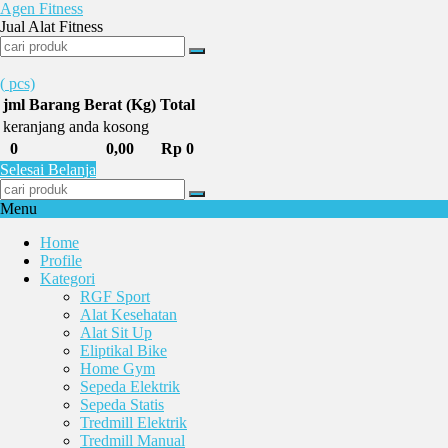
Agen Fitness
Jual Alat Fitness
(
pcs)
jml
Barang
Berat (Kg)
Total
keranjang anda kosong
0
0,00
Rp 0
Selesai Belanja
Menu
Home
Profile
Kategori
RGF Sport
Alat Kesehatan
Alat Sit Up
Eliptikal Bike
Home Gym
Sepeda Elektrik
Sepeda Statis
Tredmill Elektrik
Tredmill Manual