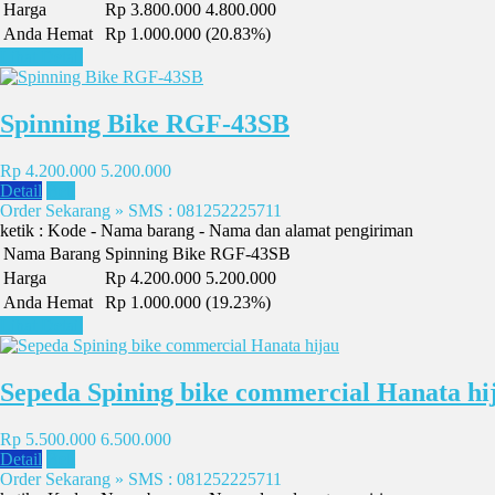
Harga
Rp 3.800.000
4.800.000
Anda Hemat
Rp 1.000.000 (20.83%)
Lihat Detail
Spinning Bike RGF-43SB
Rp 4.200.000
5.200.000
Detail
Beli
Order Sekarang » SMS : 081252225711
ketik : Kode - Nama barang - Nama dan alamat pengiriman
Nama Barang
Spinning Bike RGF-43SB
Harga
Rp 4.200.000
5.200.000
Anda Hemat
Rp 1.000.000 (19.23%)
Lihat Detail
Sepeda Spining bike commercial Hanata hi
Rp 5.500.000
6.500.000
Detail
Beli
Order Sekarang » SMS : 081252225711