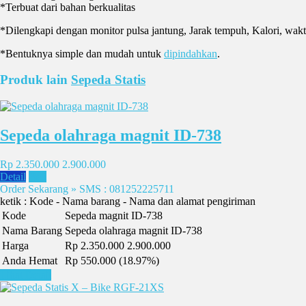
*Terbuat dari bahan berkualitas
*Dilengkapi dengan monitor pulsa jantung, Jarak tempuh, Kalori, wak
*Bentuknya simple dan mudah untuk
dipindahkan
.
Produk lain
Sepeda Statis
Sepeda olahraga magnit ID-738
Rp 2.350.000
2.900.000
Detail
Beli
Order Sekarang » SMS : 081252225711
ketik : Kode - Nama barang - Nama dan alamat pengiriman
Kode
Sepeda magnit ID-738
Nama Barang
Sepeda olahraga magnit ID-738
Harga
Rp 2.350.000
2.900.000
Anda Hemat
Rp 550.000 (18.97%)
Lihat Detail