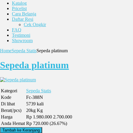
Katalog
Pricelist
Cara Belanja
Daftar Resi
Cek Ongkir
FAQ
Testimoni
Showroom
Home
Sepeda Statis
Sepeda platinum
Sepeda platinum
Kategori
Sepeda Statis
Kode
Fc-388N
Di lihat
5739 kali
Berat(/pcs)
20kg Kg
Harga
Rp 1.980.000
2.700.000
Anda Hemat
Rp 720.000 (26.67%)
Tambah ke Keranjang