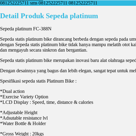
081252225711
sms 081252225711
081252225711
Detail Produk Sepeda platinum
Sepeda platinum FC-388N
Sepeda statis platinum bike dirancang berbeda dengan sepeda pada umu
dengan Sepeda statis platinum bike tidak hanya mampu melatih otot ka
dan mengayuh secara sinkron dan bergantian.
Sepeda statis platinum bike merupakan inovasi baru alat olahraga sep
Dengan desainnya yang bagus dan lebih elegan, sangat tepat untuk me
Spesifikasi sepeda statis Platinum Bike :
*Dual action
*Exercise Variety Option
*LCD Display : Speed, time, distance & calories
*Adjustable Height
*Adsutable resistance lvl
*Water Bottle & Holder
*Gross Weight : 20kgs