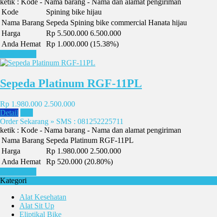
ketik : Kode - Nama barang - Nama dan alamat pengiriman
Kode
Spining bike hijau
Nama Barang
Sepeda Spining bike commercial Hanata hijau
Harga
Rp 5.500.000
6.500.000
Anda Hemat
Rp 1.000.000 (15.38%)
Lihat Detail
Sepeda Platinum RGF-11PL
Rp 1.980.000
2.500.000
Detail
Beli
Order Sekarang » SMS : 081252225711
ketik : Kode - Nama barang - Nama dan alamat pengiriman
Nama Barang
Sepeda Platinum RGF-11PL
Harga
Rp 1.980.000
2.500.000
Anda Hemat
Rp 520.000 (20.80%)
Lihat Detail
Kategori
Alat Kesehatan
Alat Sit Up
Eliptikal Bike