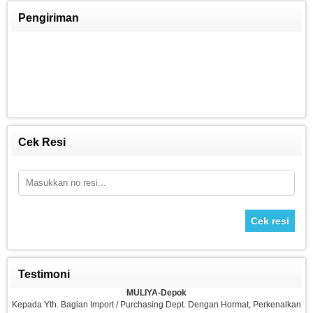
Pengiriman
FITCLASS Equipment
Rp 8.250.009
8.800.000
Cek Resi
Cek resi
Testimoni
Sepeda Platinum
MULIYA-Depok
Rp 1.980.000
2.700.000
Kepada Yth. Bagian Import / Purchasing Dept. Dengan Hormat, Perkenalkan