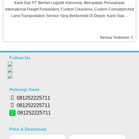
Kami Dari PT. Berlian Logistik Indonesia, Merupakan Perusahaan
International Freight Forwarders, Custom Clearance, Custom Consultant And
Land Transportation Service Yang Berdomisili Di Depok. Kami Siap…
Semua Testimoni
Ramadhani-Makassar
Barang Bagus Pelayanan Memuaskan, Recommended Seller Thanks Agen
Fitness
Follow Us
Treadmill Venice M8
Rp 4.980.000
6.500.000
Risty-Kediri
Hubungi Kami
Barang Bagus,sesuai Pesanan, Pelayanan Memuaskan, Semoga Sukses
Selalu Buat Agen Fitness
081252225711
081252225711
081252225711
Print & Download