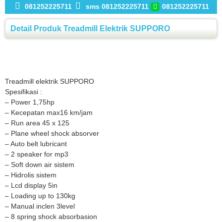
081252225711
sms 081252225711
081252225711
Detail Produk Treadmill Elektrik SUPPORO
Treadmill elektrik SUPPORO
Spesifikasi :
– Power 1,75hp
– Kecepatan max16 km/jam
– Run area 45 x 125
– Plane wheel shock absorver
– Auto belt lubricant
– 2 speaker for mp3
– Soft down air sistem
– Hidrolis sistem
– Lcd display 5in
– Loading up to 130kg
– Manual inclen 3level
– 8 spring shock absorbasion