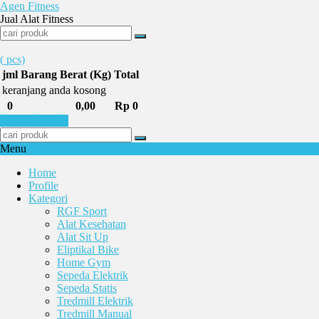
Agen Fitness
Jual Alat Fitness
(
pcs)
jml
Barang
Berat (Kg)
Total
keranjang anda kosong
0
0,00
Rp 0
Selesai Belanja
Menu
Home
Profile
Kategori
RGF Sport
Alat Kesehatan
Alat Sit Up
Eliptikal Bike
Home Gym
Sepeda Elektrik
Sepeda Statis
Tredmill Elektrik
Tredmill Manual