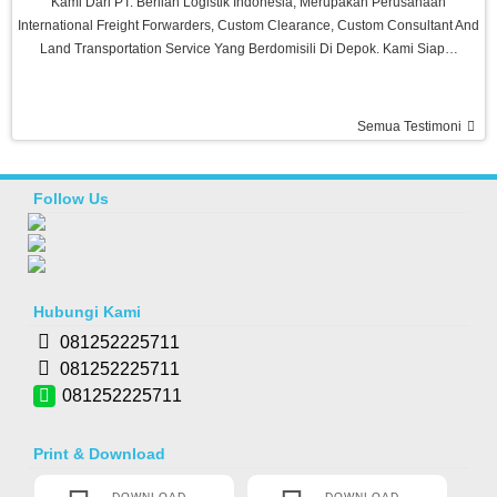
Kami Dari PT. Berlian Logistik Indonesia, Merupakan Perusahaan
International Freight Forwarders, Custom Clearance, Custom Consultant And
Land Transportation Service Yang Berdomisili Di Depok. Kami Siap…
Semua Testimoni
Ramadhani-Makassar
Barang Bagus Pelayanan Memuaskan, Recommended Seller Thanks Agen
Fitness
Follow Us
Treadmill Venice M8
Rp 4.980.000
6.500.000
Risty-Kediri
Hubungi Kami
Barang Bagus,sesuai Pesanan, Pelayanan Memuaskan, Semoga Sukses
Selalu Buat Agen Fitness
081252225711
081252225711
081252225711
Print & Download
DOWNLOAD
DOWNLOAD