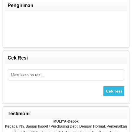
Pengiriman
FITCLASS Equipment
Rp 8.250.009
8.800.000
Cek Resi
Cek resi
Testimoni
Sepeda Platinum
MULIYA-Depok
Rp 1.980.000
2.700.000
Kepada Yth. Bagian Import / Purchasing Dept. Dengan Hormat, Perkenalkan