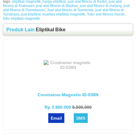
tags:
eliptikal magnetik
,
harga eliptikal
,
jual alat fitness di Kediri
,
jual alat
fitness di Kraksaan
,
jual alat fitness di Madiun
,
jual alat fitness di malang
,
jual
alat fitness di Pamekasan
,
Jual alat fitness di Sumenep
,
jual alat fitness di
Surabaya
,
jual eliptikal
,
kualitas eliptikal magnetik
,
Toko alat fitness murah
,
toko eliptikal magnetik
Produk Lain
Eliptikal Bike
Crostrainer Magnetic ID-038N
Rp 3.980.000
5.500.000
Email
SMS