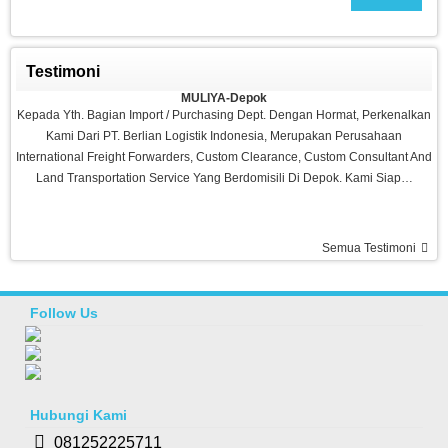
Testimoni
Sepeda Platinum
MULIYA-Depok
Rp 1.980.000
2.700.000
Kepada Yth. Bagian Import / Purchasing Dept. Dengan Hormat, Perkenalkan
Kami Dari PT. Berlian Logistik Indonesia, Merupakan Perusahaan
International Freight Forwarders, Custom Clearance, Custom Consultant And
Land Transportation Service Yang Berdomisili Di Depok. Kami Siap…
Semua Testimoni
Ramadhani-Makassar
Barang Bagus Pelayanan Memuaskan, Recommended Seller Thanks Agen
Fitness
Follow Us
Treadmill Venice M8
Rp 4.980.000
6.500.000
Risty-Kediri
Hubungi Kami
Barang Bagus,sesuai Pesanan, Pelayanan Memuaskan, Semoga Sukses
Selalu Buat Agen Fitness
081252225711