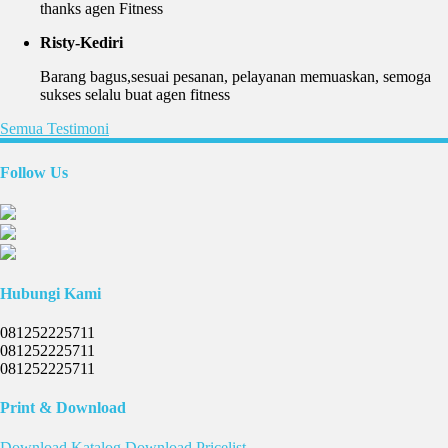
thanks agen Fitness
Risty-Kediri
Barang bagus,sesuai pesanan, pelayanan memuaskan, semoga
sukses selalu buat agen fitness
Semua Testimoni
Follow Us
Hubungi Kami
081252225711
081252225711
081252225711
Print & Download
Download
Katalog
Download
Pricelist