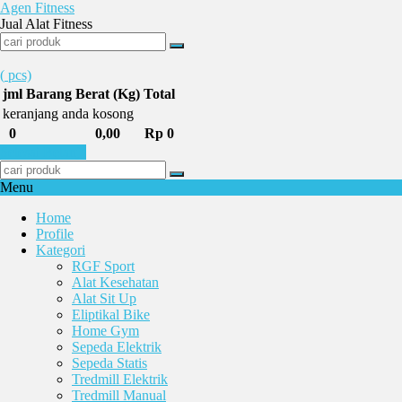
Agen Fitness
Jual Alat Fitness
(
pcs)
jml
Barang
Berat (Kg)
Total
keranjang anda kosong
0
0,00
Rp 0
Selesai Belanja
Menu
Home
Profile
Kategori
RGF Sport
Alat Kesehatan
Alat Sit Up
Eliptikal Bike
Home Gym
Sepeda Elektrik
Sepeda Statis
Tredmill Elektrik
Tredmill Manual