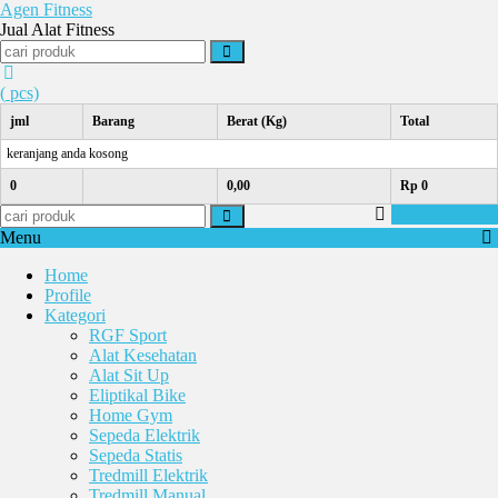
Agen Fitness
Jual Alat Fitness
(
pcs)
jml
Barang
Berat (Kg)
Total
keranjang anda kosong
0
0,00
Rp 0
Selesai Belanja
Menu
Home
Profile
Kategori
RGF Sport
Alat Kesehatan
Alat Sit Up
Eliptikal Bike
Home Gym
Sepeda Elektrik
Sepeda Statis
Tredmill Elektrik
Tredmill Manual