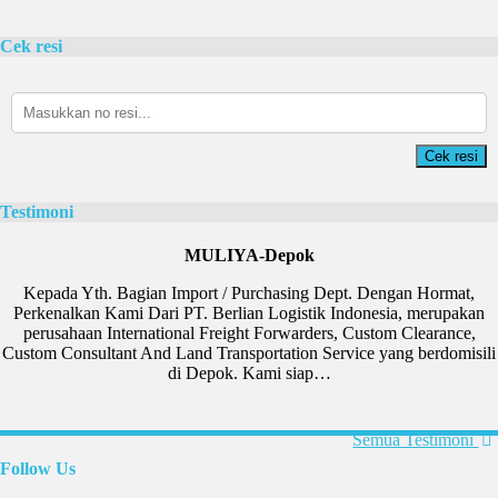
Cek resi
Sepeda platinum
Rp 1.980.000
2.700.000
Cek resi
Testimoni
MULIYA-Depok
Kepada Yth. Bagian Import / Purchasing Dept. Dengan Hormat,
Perkenalkan Kami Dari PT. Berlian Logistik Indonesia, merupakan
perusahaan International Freight Forwarders, Custom Clearance,
Custom Consultant And Land Transportation Service yang berdomisili
di Depok. Kami siap…
Treadmill Venice M8
Rp 4.980.000
6.500.000
Ramadhani-Makassar
Semua Testimoni
Barang bagus pelayanan memuaskan, recommended seller thanks agen
Follow Us
Fitness