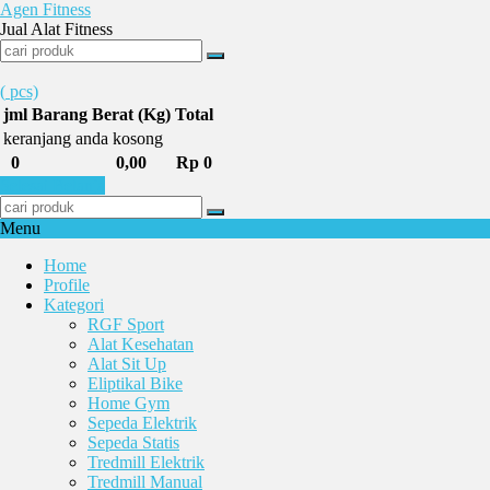
Agen Fitness
Jual Alat Fitness
(
pcs)
jml
Barang
Berat (Kg)
Total
keranjang anda kosong
0
0,00
Rp 0
Selesai Belanja
Menu
Home
Profile
Kategori
RGF Sport
Alat Kesehatan
Alat Sit Up
Eliptikal Bike
Home Gym
Sepeda Elektrik
Sepeda Statis
Tredmill Elektrik
Tredmill Manual