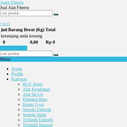
Agen Fitness
Jual Alat Fitness
(
pcs)
jml
Barang
Berat (Kg)
Total
keranjang anda kosong
0
0,00
Rp 0
Selesai Belanja
Menu
Home
Profile
Kategori
RGF Sport
Alat Kesehatan
Alat Sit Up
Eliptikal Bike
Home Gym
Sepeda Elektrik
Sepeda Statis
Tredmill Elektrik
Tredmill Manual