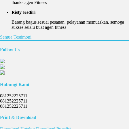
thanks agen Fitness
Risty-Kediri
Barang bagus,sesuai pesanan, pelayanan memuaskan, semoga
sukses selalu buat agen fitness
Semua Testimoni
Follow Us
Hubungi Kami
081252225711
081252225711
081252225711
Print & Download
Download
Katalog
Download
Pricelist