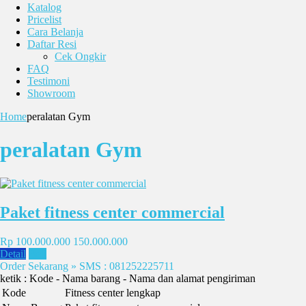
Katalog
Pricelist
Cara Belanja
Daftar Resi
Cek Ongkir
FAQ
Testimoni
Showroom
Home
peralatan Gym
peralatan Gym
Paket fitness center commercial
Rp 100.000.000
150.000.000
Detail
Beli
Order Sekarang » SMS : 081252225711
ketik : Kode - Nama barang - Nama dan alamat pengiriman
Kode
Fitness center lengkap