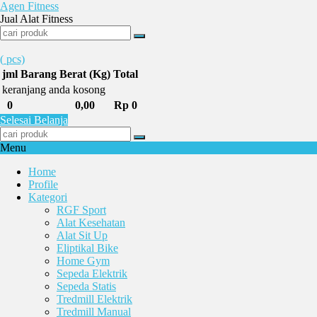
Agen Fitness
Jual Alat Fitness
(
pcs)
jml
Barang
Berat (Kg)
Total
keranjang anda kosong
0
0,00
Rp 0
Selesai Belanja
Menu
Home
Profile
Kategori
RGF Sport
Alat Kesehatan
Alat Sit Up
Eliptikal Bike
Home Gym
Sepeda Elektrik
Sepeda Statis
Tredmill Elektrik
Tredmill Manual