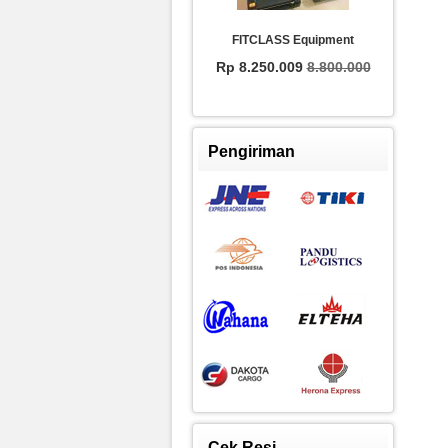
Treadmill MONTANA M3
FITCLASS Equipment
Rp 1
Rp 6.750.000
7.500.000
Rp 8.250.009
8.800.000
Pengiriman
Cek Resi