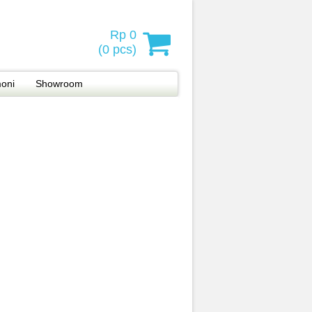
Rp 0
(
0
pcs)
moni
Showroom