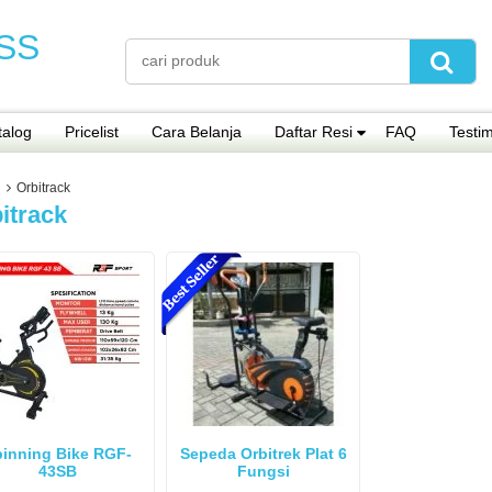
SS
talog
Pricelist
Cara Belanja
Daftar Resi
FAQ
Testi
Orbitrack
itrack
inning Bike RGF-
Sepeda Orbitrek Plat 6
43SB
Fungsi