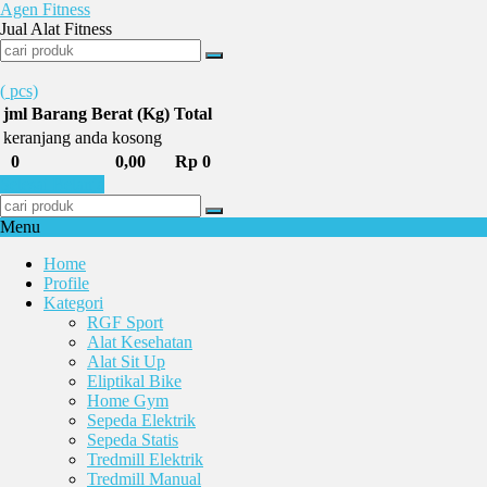
Agen Fitness
Jual Alat Fitness
(
pcs)
jml
Barang
Berat (Kg)
Total
keranjang anda kosong
0
0,00
Rp 0
Selesai Belanja
Menu
Home
Profile
Kategori
RGF Sport
Alat Kesehatan
Alat Sit Up
Eliptikal Bike
Home Gym
Sepeda Elektrik
Sepeda Statis
Tredmill Elektrik
Tredmill Manual