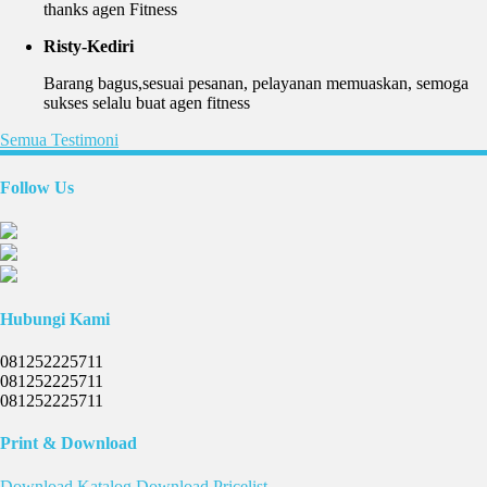
thanks agen Fitness
Risty-Kediri
Barang bagus,sesuai pesanan, pelayanan memuaskan, semoga
sukses selalu buat agen fitness
Semua Testimoni
Follow Us
Hubungi Kami
081252225711
081252225711
081252225711
Print & Download
Download
Katalog
Download
Pricelist