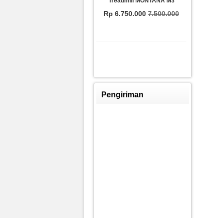
Treadmill MONTANA M3
Rp 6.750.000
7.500.000
Pengiriman
FITCLASS Equipment
Rp 8.250.009
8.800.000