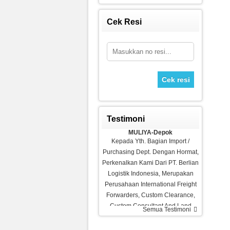
Cek Resi
Sepeda Platinum
Rp 1.980.000
2.700.000
Cek resi
Testimoni
MULIYA-Depok
Kepada Yth. Bagian Import /
Purchasing Dept. Dengan Hormat,
Perkenalkan Kami Dari PT. Berlian
Logistik Indonesia, Merupakan
Perusahaan International Freight
Forwarders, Custom Clearance,
Treadmill Venice M8
Custom Consultant And Land
Semua Testimoni
Ramadhani-Makassar
Rp 4.980.000
Transportation Service Yang
6.500.000
Barang Bagus Pelayanan
Berdomisili Di Depok. Kami Siap…
Memuaskan, Recommended