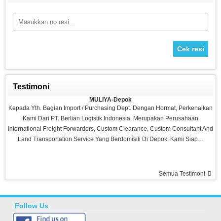
Cek resi
Testimoni
Sepeda Platinum
MULIYA-Depok
Rp 1.980.000
2.700.000
Kepada Yth. Bagian Import / Purchasing Dept. Dengan Hormat, Perkenalkan
Kami Dari PT. Berlian Logistik Indonesia, Merupakan Perusahaan
International Freight Forwarders, Custom Clearance, Custom Consultant And
Land Transportation Service Yang Berdomisili Di Depok. Kami Siap…
Semua Testimoni
Ramadhani-Makassar
Barang Bagus Pelayanan Memuaskan, Recommended Seller Thanks Agen
Fitness
Follow Us