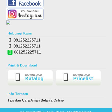
Treadmill Venice M8
Rp 4.980.000
6.500.000
Risty-Kediri
Barang Bagus,sesuai Pesanan, Pelayanan Memuaskan, Semoga Sukses
Selalu Buat Agen Fitness
Hubungi Kami
081252225711
081252225711
081252225711
Print & Download
Treadmill Elektrik Osaka 11 AM
DOWNLOAD
DOWNLOAD
Katalog
Pricelist
Rp 7.980.000
9.800.000
Info Terbaru
Tips dan Cara Aman Belanja Online