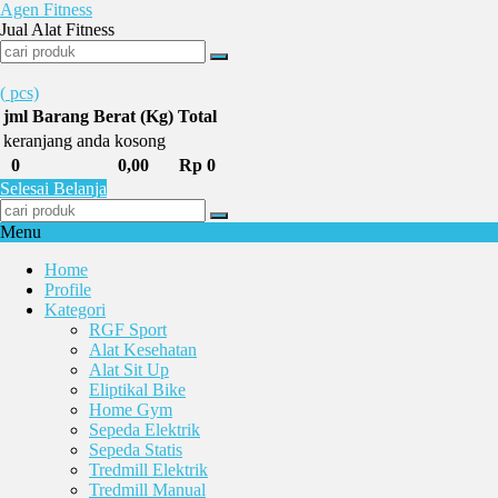
Agen Fitness
Jual Alat Fitness
(
pcs)
jml
Barang
Berat (Kg)
Total
keranjang anda kosong
0
0,00
Rp 0
Selesai Belanja
Menu
Home
Profile
Kategori
RGF Sport
Alat Kesehatan
Alat Sit Up
Eliptikal Bike
Home Gym
Sepeda Elektrik
Sepeda Statis
Tredmill Elektrik
Tredmill Manual