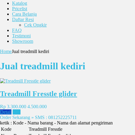
Katalog
Pricelist
Cara Belanja
Daftar Resi
Cek Ongkir
FAQ
Testimoni
Showroom
Home
Jual treadmill kediri
Jual treadmill kediri
Treadmill Fresstle glider
Rp 3.300.000
4.500.000
Detail
Beli
Order Sekarang » SMS : 081252225711
ketik : Kode - Nama barang - Nama dan alamat pengiriman
Kode
Treadmill Fresstle