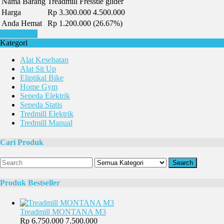
Nama Barang
Treadmill Fresstle glider
Harga
Rp 3.300.000
4.500.000
Anda Hemat
Rp 1.200.000 (26.67%)
Lihat Detail
Kategori
Alat Kesehatan
Alat Sit Up
Eliptikal Bike
Home Gym
Sepeda Elektrik
Sepeda Statis
Tredmill Elektrik
Tredmill Manual
Cari Produk
Search
Produk Bestseller
Treadmill MONTANA M3
Rp 6.750.000
7.500.000