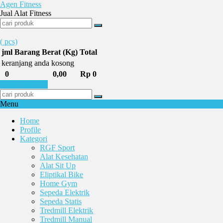
Agen Fitness
Jual Alat Fitness
(
pcs)
jml
Barang
Berat (Kg)
Total
keranjang anda kosong
0
0,00
Rp 0
Selesai Belanja
Menu
Home
Profile
Kategori
RGF Sport
Alat Kesehatan
Alat Sit Up
Eliptikal Bike
Home Gym
Sepeda Elektrik
Sepeda Statis
Tredmill Elektrik
Tredmill Manual