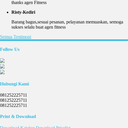
thanks agen Fitness
Risty-Kediri
Barang bagus,sesuai pesanan, pelayanan memuaskan, semoga
sukses selalu buat agen fitness
Semua Testimoni
Follow Us
Hubungi Kami
081252225711
081252225711
081252225711
Print & Download
Download
Katalog
Download
Pricelist