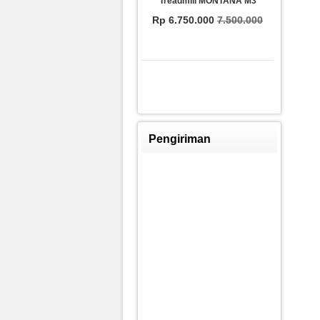
Treadmill MONTANA M3
Rp 6.750.000
7.500.000
Pengiriman
FITCLASS Equipment
Rp 8.250.009
8.800.000