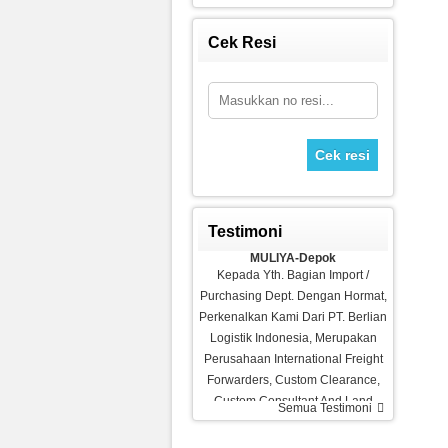
Cek Resi
Sepeda Platinum
Rp 1.980.000
2.700.000
Cek resi
Testimoni
MULIYA-Depok
Kepada Yth. Bagian Import /
Purchasing Dept. Dengan Hormat,
Perkenalkan Kami Dari PT. Berlian
Logistik Indonesia, Merupakan
Perusahaan International Freight
Forwarders, Custom Clearance,
Treadmill Venice M8
Custom Consultant And Land
Semua Testimoni
Ramadhani-Makassar
Rp 4.980.000
Transportation Service Yang
6.500.000
Barang Bagus Pelayanan
Berdomisili Di Depok. Kami Siap…
Memuaskan, Recommended