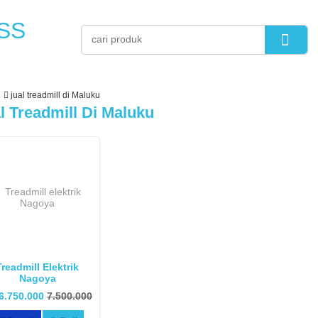
SS
jual treadmill di Maluku
l Treadmill Di Maluku
Treadmill Elektrik
Nagoya
6.750.000
7.500.000