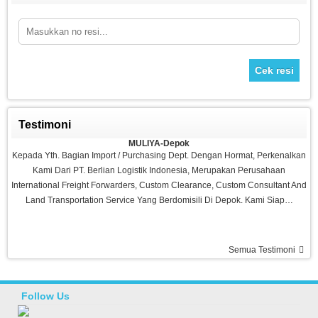
Cek resi
Testimoni
Sepeda Platinum
MULIYA-Depok
Rp 1.980.000
2.700.000
Kepada Yth. Bagian Import / Purchasing Dept. Dengan Hormat, Perkenalkan
Kami Dari PT. Berlian Logistik Indonesia, Merupakan Perusahaan
International Freight Forwarders, Custom Clearance, Custom Consultant And
Land Transportation Service Yang Berdomisili Di Depok. Kami Siap…
Semua Testimoni
Ramadhani-Makassar
Barang Bagus Pelayanan Memuaskan, Recommended Seller Thanks Agen
Fitness
Follow Us