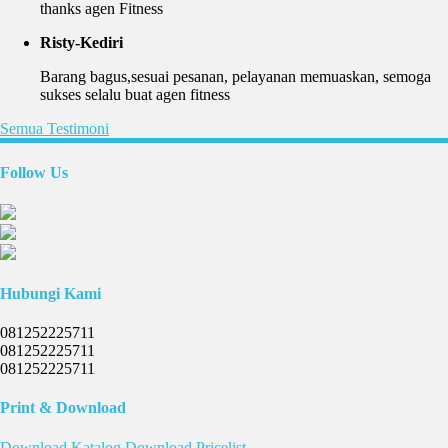
thanks agen Fitness
Risty-Kediri
Barang bagus,sesuai pesanan, pelayanan memuaskan, semoga
sukses selalu buat agen fitness
Semua Testimoni
Follow Us
Hubungi Kami
081252225711
081252225711
081252225711
Print & Download
Download
Katalog
Download
Pricelist