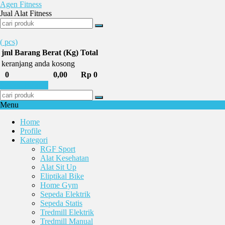
Agen Fitness
Jual Alat Fitness
(
pcs)
jml
Barang
Berat (Kg)
Total
keranjang anda kosong
0
0,00
Rp 0
Selesai Belanja
Menu
Home
Profile
Kategori
RGF Sport
Alat Kesehatan
Alat Sit Up
Eliptikal Bike
Home Gym
Sepeda Elektrik
Sepeda Statis
Tredmill Elektrik
Tredmill Manual