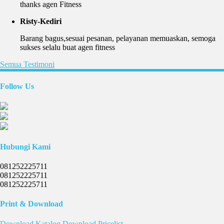
thanks agen Fitness
Risty-Kediri
Barang bagus,sesuai pesanan, pelayanan memuaskan, semoga
sukses selalu buat agen fitness
Semua Testimoni
Follow Us
Hubungi Kami
081252225711
081252225711
081252225711
Print & Download
Download
Katalog
Download
Pricelist