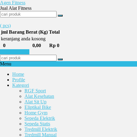
Agen Fitness
Jual Alat Fitness
(
pcs)
jml
Barang
Berat (Kg)
Total
keranjang anda kosong
0
0,00
Rp 0
Selesai Belanja
Menu
Home
Profile
Kategori
RGF Sport
Alat Kesehatan
Alat Sit Up
Eliptikal Bike
Home Gym
Sepeda Elektrik
Sepeda Statis
Tredmill Elektrik
Tredmill Manual