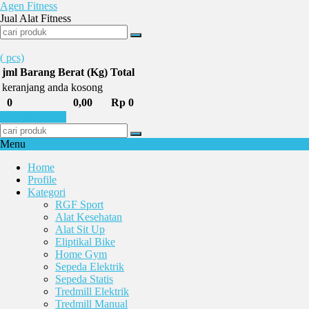
Agen Fitness
Jual Alat Fitness
(
pcs)
jml
Barang
Berat (Kg)
Total
keranjang anda kosong
0
0,00
Rp 0
Selesai Belanja
Menu
Home
Profile
Kategori
RGF Sport
Alat Kesehatan
Alat Sit Up
Eliptikal Bike
Home Gym
Sepeda Elektrik
Sepeda Statis
Tredmill Elektrik
Tredmill Manual