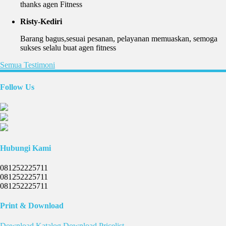
thanks agen Fitness
Risty-Kediri
Barang bagus,sesuai pesanan, pelayanan memuaskan, semoga
sukses selalu buat agen fitness
Semua Testimoni
Follow Us
Hubungi Kami
081252225711
081252225711
081252225711
Print & Download
Download
Katalog
Download
Pricelist