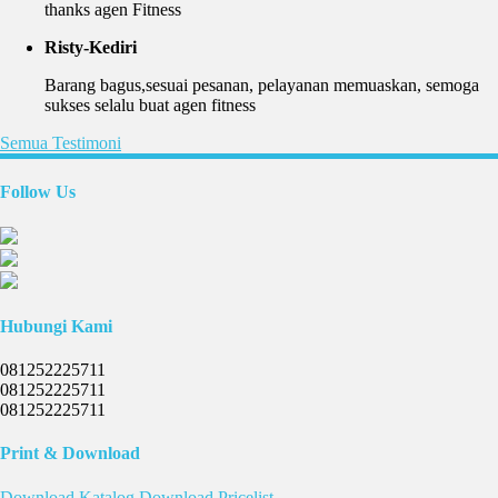
thanks agen Fitness
Risty-Kediri
Barang bagus,sesuai pesanan, pelayanan memuaskan, semoga
sukses selalu buat agen fitness
Semua Testimoni
Follow Us
Hubungi Kami
081252225711
081252225711
081252225711
Print & Download
Download
Katalog
Download
Pricelist