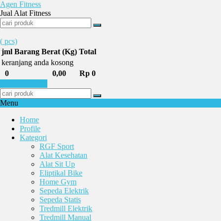
Agen Fitness
Jual Alat Fitness
(
pcs)
jml
Barang
Berat (Kg)
Total
keranjang anda kosong
0
0,00
Rp 0
Selesai Belanja
Menu
Home
Profile
Kategori
RGF Sport
Alat Kesehatan
Alat Sit Up
Eliptikal Bike
Home Gym
Sepeda Elektrik
Sepeda Statis
Tredmill Elektrik
Tredmill Manual